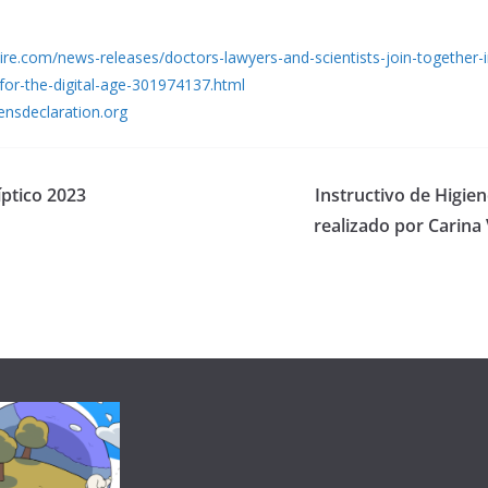
e.com/news-releases/doctors-lawyers-and-scientists-join-together-in
-for-the-digital-age-301974137.html
ensdeclaration.org
íptico 2023
Instructivo de Higie
realizado por Carina 