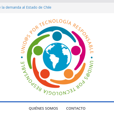
 la demanda al Estado de Chile
te Interamericana de Derechos
23
imiento impresionante. Carina Vaca
al Ministerio de Salud de Chile en el
r el equipo de Investigación y Estudio
ENTE
s relevantes hasta el año 2025
QUIÉNES SOMOS
CONTACTO