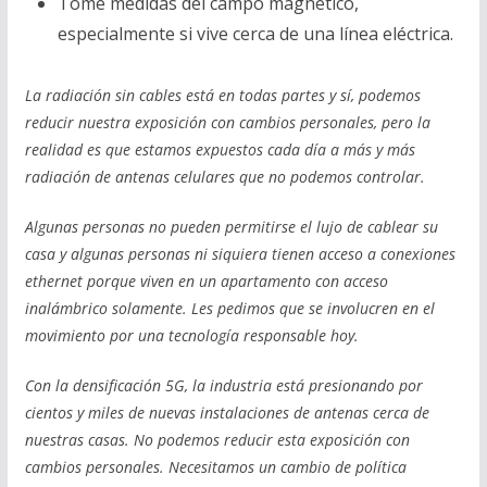
Tome medidas del campo magnético,
especialmente si vive cerca de una línea eléctrica.
La radiaci
ó
n sin cables est
á
en todas partes y s
í
, podemos
reducir nuestra exposici
ó
n con cambios personales, pero la
realidad es que estamos expuestos cada d
í
a a m
á
s y m
á
s
radiaci
ó
n de antenas celulares que no podemos controlar.
Algunas personas no pueden permitirse el lujo de cablear su
casa y algunas personas ni siquiera tienen acceso a conexiones
ethernet porque viven en un apartamento con acceso
inal
á
mbrico solamente. Les pedimos que se involucren en el
movimiento por una tecnolog
í
a responsable hoy.
Con la densificaci
ó
n 5G, la industria est
á
presionando por
cientos y miles de nuevas instalaciones de antenas cerca de
nuestras casas. No podemos reducir esta exposici
ó
n con
cambios personales. Necesitamos un cambio de pol
í
tica